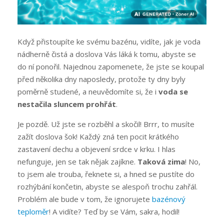
Když přistoupíte ke svému bazénu, vidíte, jak je voda
nádherně čistá a doslova Vás láká k tomu, abyste se
do ní ponořil. Najednou zapomenete, že jste se koupal
před několika dny naposledy, protože ty dny byly
poměrně studené, a neuvědomíte si, že i
voda se
nestačila sluncem prohřát
.
Je pozdě. Už jste se rozběhl a skočil! Brrr, to musíte
zažít doslova šok! Každý zná ten pocit krátkého
zastavení dechu a objevení srdce v krku. I hlas
nefunguje, jen se tak nějak zajíkne.
Taková zima
! No,
to jsem ale trouba, řeknete si, a hned se pustíte do
rozhýbání končetin, abyste se alespoň trochu zahřál.
Problém ale bude v tom, že ignorujete
bazénový
teploměr
! A vidíte? Teď by se Vám, sakra, hodil!