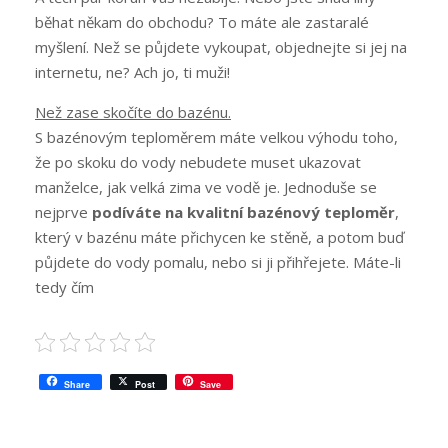
běhat někam do obchodu? To máte ale zastaralé
myšlení. Než se půjdete vykoupat, objednejte si jej na
internetu, ne? Ach jo, ti muži!
Než zase skočíte do bazénu.
S bazénovým teploměrem máte velkou výhodu toho,
že po skoku do vody nebudete muset ukazovat
manželce, jak velká zima ve vodě je. Jednoduše se
nejprve
podíváte na kvalitní bazénový teploměr
,
který v bazénu máte přichycen ke stěně, a potom buď
půjdete do vody pomalu, nebo si ji přihřejete. Máte-li
tedy čím
Share
Post
Save