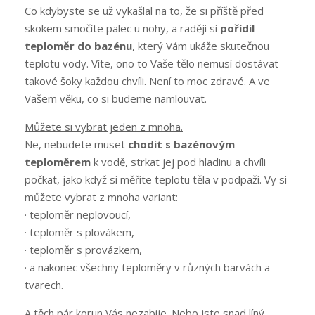
Co kdybyste se už vykašlal na to, že si příště před
skokem smočíte palec u nohy, a raději si
pořídil
teploměr do bazénu
, který Vám ukáže skutečnou
teplotu vody. Víte, ono to Vaše tělo nemusí dostávat
takové šoky každou chvíli. Není to moc zdravé. A ve
Vašem věku, co si budeme namlouvat.
Můžete si vybrat jeden z mnoha.
Ne, nebudete muset
chodit s bazénovým
teploměrem
k vodě, strkat jej pod hladinu a chvíli
počkat, jako když si měříte teplotu těla v podpaží. Vy si
můžete vybrat z mnoha variant:
· teploměr neplovoucí,
· teploměr s plovákem,
· teploměr s provázkem,
· a nakonec všechny teploměry v různých barvách a
tvarech.
A těch pár korun Vás nezabije. Nebo jste snad líný